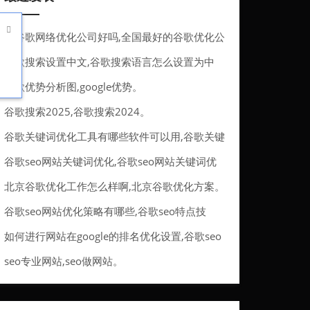

做谷歌网络优化公司好吗,全国最好的谷歌优化公
司。
谷歌搜索设置中文,谷歌搜索语言怎么设置为中
文。
谷歌优势分析图,google优势。
谷歌搜索2025,谷歌搜索2024。
谷歌关键词优化工具有哪些软件可以用,谷歌关键
词优化工具有哪些软件可以用的。
谷歌seo网站关键词优化,谷歌seo网站关键词优
化方法。
北京谷歌优化工作怎么样啊,北京谷歌优化方案。
谷歌seo网站优化策略有哪些,谷歌seo特点技
巧。
如何进行网站在google的排名优化设置,谷歌seo
排名优化服务。
seo专业网站,seo做网站。