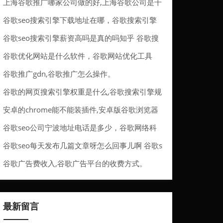
上海谷歌推广哪家公司做的好,上海谷歌公司是干
嘛的。
谷歌seo搜索引擎下载地址在哪，谷歌搜索引擎
入口2021
谷歌seo搜索引擎薪资高吗是真的吗知乎 谷歌搜
索引擎盈利模式
谷歌优化网站是什么软件，谷歌网站优化工具
谷歌推广gdn,谷歌推广怎么操作。
谷歌的网页搜索引擎权重是什么,谷歌搜索引擎规
则。
安卓的chrome能不能装插件,安卓版谷歌浏览器
能装插件吗。
谷歌seo公司宁波地址电话是多少，谷歌网络科
技有限公司
谷歌seo每天发布几篇文章呀怎么回事儿啊 谷歌s
eo每天写文章有用吗
谷歌广告费收入,谷歌广告平台的收费方式。
最新留言