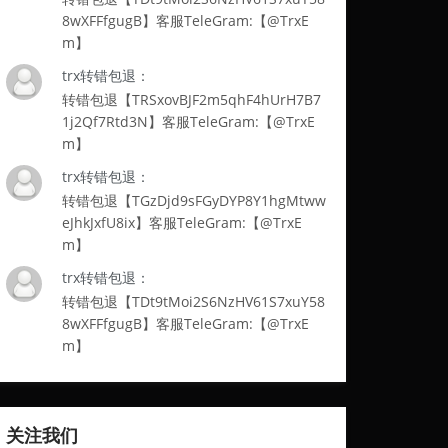
8wXFFfgugB】客服TeleGram:【@TrxE
m】
trx转错包退：
转错包退【TRSxovBJF2m5qhF4hUrH7B7
1j2Qf7Rtd3N】客服TeleGram:【@TrxE
m】
trx转错包退：
转错包退【TGzDjd9sFGyDYP8Y1hgMtww
eJhkJxfU8ix】客服TeleGram:【@TrxE
m】
trx转错包退：
转错包退【TDt9tMoi2S6NzHV61S7xuY58
8wXFFfgugB】客服TeleGram:【@TrxE
m】
关注我们