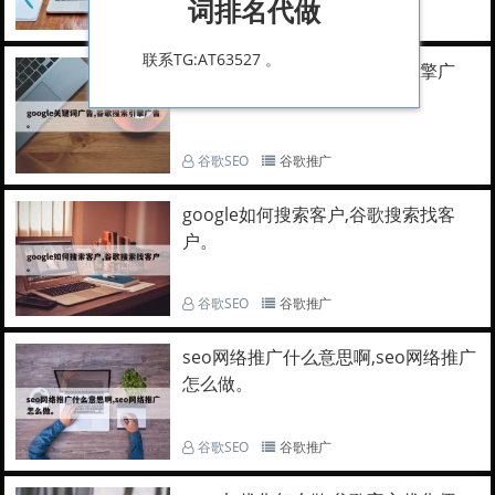
词排名代做
谷歌SEO
谷歌推广
联系TG:AT63527 。
google关键词广告,谷歌搜索引擎广
告。
谷歌SEO
谷歌推广
google如何搜索客户,谷歌搜索找客
户。
谷歌SEO
谷歌推广
seo网络推广什么意思啊,seo网络推广
怎么做。
谷歌SEO
谷歌推广