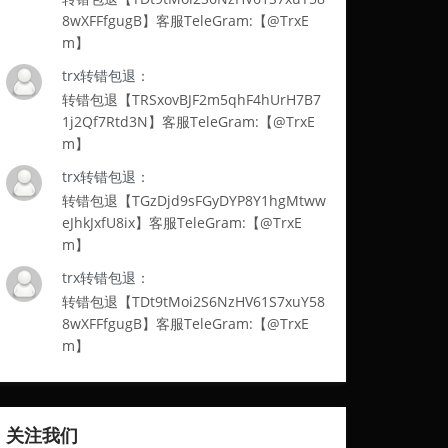
8wXFFfgugB】客服TeleGram:【@TrxE
m】
trx转错包退：
转错包退【TRSxovBJF2m5qhF4hUrH7B7
1j2Qf7Rtd3N】客服TeleGram:【@TrxE
m】
trx转错包退：
转错包退【TGzDjd9sFGyDYP8Y1hgMtww
eJhkJxfU8ix】客服TeleGram:【@TrxE
m】
trx转错包退：
转错包退【TDt9tMoi2S6NzHV61S7xuY58
8wXFFfgugB】客服TeleGram:【@TrxE
m】
关注我们