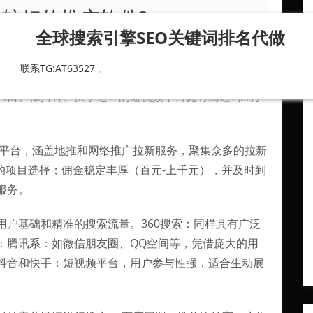
比较好的推广软件?
全球搜索引擎SEO关键词排名代做
、详情页广告三种形式，满足广告主的多方位的推广需
联系TG:AT63527 。
视频成了人们碎片化时间的消遣方式，短视频以其有趣
风口。像抖音、快手这样的短视频平台拥有高达7亿的
营平台，涵盖地推和网络推广拉新服务，聚集众多的拉新
的项目选择；佣金稳定丰厚（百元-上千元），并及时到
服务。
用户基础和精准的搜索流量。360搜索：同样具有广泛
：腾讯系：如微信朋友圈、QQ空间等，凭借庞大的用
抖音和快手：短视频平台，用户参与性强，适合生动展