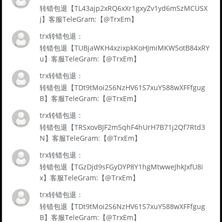
转错包退【TL43ajp2xRQ6xXr1gxyZv1yd6mSzMCUSX
j】客服TeleGram:【@TrxEm】
trx转错包退：
转错包退【TUBjaWKH4xzixpkKoHJmiMKW5otB84xRY
u】客服TeleGram:【@TrxEm】
trx转错包退：
转错包退【TDt9tMoi2S6NzHV61S7xuY588wXFFfgug
B】客服TeleGram:【@TrxEm】
trx转错包退：
转错包退【TRSxovBJF2m5qhF4hUrH7B71j2Qf7Rtd3
N】客服TeleGram:【@TrxEm】
trx转错包退：
转错包退【TGzDjd9sFGyDYP8Y1hgMtwweJhkJxfU8i
x】客服TeleGram:【@TrxEm】
trx转错包退：
转错包退【TDt9tMoi2S6NzHV61S7xuY588wXFFfgug
B】客服TeleGram:【@TrxEm】