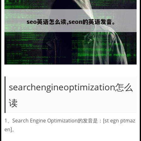
searchengineoptimization怎么
读
1、Search Engine Optimization的发音是：[st egn ptmaz
en]。