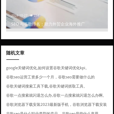
2024-10-27
234
SEO 与谷歌排名：助力外贸企业海外推广
随机文章
google关键词优化,如何设置谷歌关键词优化kpi。
谷歌seo运营工资多少一个月，谷歌seo需要做什么的
谷歌关键词搜索工具下载,谷歌关键词抓取工具。
谷歌一点搜索就闪退怎么办,谷歌一点搜索就闪退怎么办啊。
谷歌浏览器下载安装2023最新版手机，谷歌浏览器下载安装
2021最新版
谷歌seo是什么职业类型的产品，谷歌seo是指什么意思