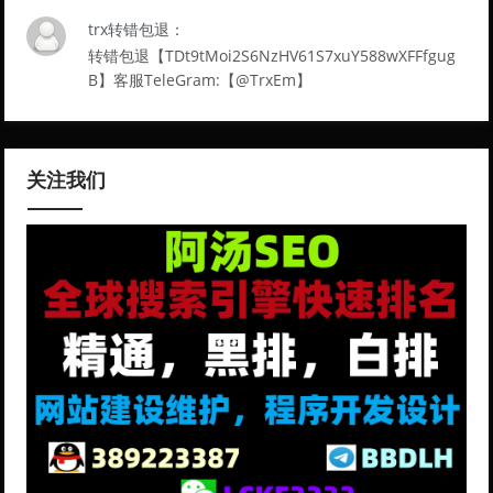
trx转错包退：
转错包退【TDt9tMoi2S6NzHV61S7xuY588wXFFfgug
B】客服TeleGram:【@TrxEm】
关注我们