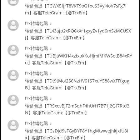
转错包退【TGWX5fjrT8VKT9oG1oeS3Vyi4oh7sFg7i
m】客服TeleGram:【@TrxEm】
trx转错包退：
转错包退【TL43ajp2xRQ6xXr1gxyZv1yd6mSzMCUSX
j】客服TeleGram:【@TrxEm】
trx转错包退：
转错包退【TUBjaWKH4xzixpkKoHJmiMKW5otB84xRY
u】客服TeleGram:【@TrxEm】
trx转错包退：
转错包退【TDt9tMoi2S6NzHV61S7xuY588wXFFfgug
B】客服TeleGram:【@TrxEm】
trx转错包退：
转错包退【TRSxovBJF2m5qhF4hUrH7B71j2Qf7Rtd3
N】客服TeleGram:【@TrxEm】
trx转错包退：
转错包退【TGzDjd9sFGyDYP8Y1hgMtwweJhkJxfU8i
x】客服TeleGram:【@TrxEm】