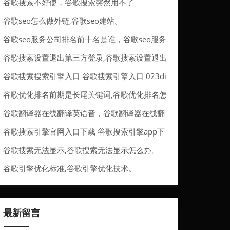
谷歌搜索不好使，谷歌搜索突然用不了
谷歌seo怎么做外链,谷歌seo建站。
谷歌seo服务公司排名前十名是谁，谷歌seo服务
公司排名前十名是谁的
谷歌搜索设置退出第三方登录,谷歌搜索设置退出
第三方登录账号。
谷歌搜索搜索引擎入口 谷歌搜索引擎入口 023di
r
谷歌优化排名前期是长尾关键词,谷歌优化排名怎
么做。
谷歌翻译器在线翻译英语音，谷歌翻译器在线翻
译英语音频
谷歌搜索引擎官网入口下载 谷歌搜索引擎app下
载
谷歌搜索无法显示,谷歌搜索无法显示怎么办。
谷歌引擎优化标准,谷歌引擎优化技术。
最新留言