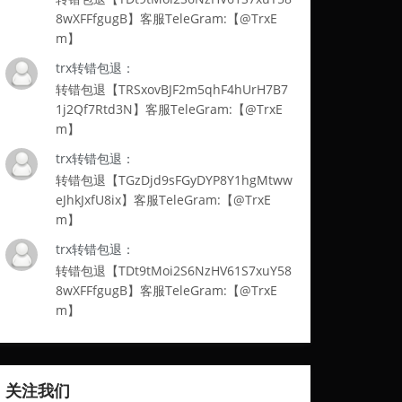
8wXFFfgugB】客服TeleGram:【@TrxE
m】
trx转错包退：
转错包退【TRSxovBJF2m5qhF4hUrH7B7
1j2Qf7Rtd3N】客服TeleGram:【@TrxE
m】
trx转错包退：
转错包退【TGzDjd9sFGyDYP8Y1hgMtww
eJhkJxfU8ix】客服TeleGram:【@TrxE
m】
trx转错包退：
转错包退【TDt9tMoi2S6NzHV61S7xuY58
8wXFFfgugB】客服TeleGram:【@TrxE
m】
关注我们