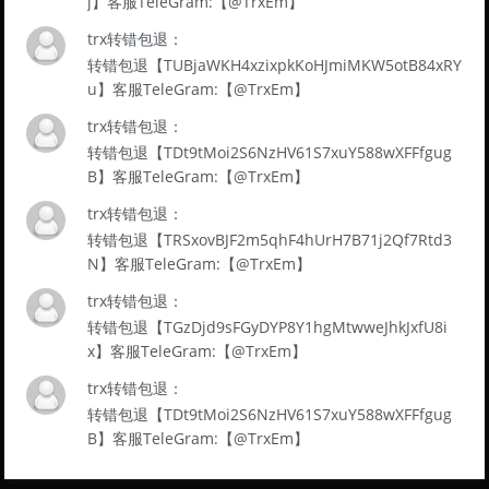
j】客服TeleGram:【@TrxEm】
trx转错包退：
转错包退【TUBjaWKH4xzixpkKoHJmiMKW5otB84xRY
u】客服TeleGram:【@TrxEm】
trx转错包退：
转错包退【TDt9tMoi2S6NzHV61S7xuY588wXFFfgug
B】客服TeleGram:【@TrxEm】
trx转错包退：
转错包退【TRSxovBJF2m5qhF4hUrH7B71j2Qf7Rtd3
N】客服TeleGram:【@TrxEm】
trx转错包退：
转错包退【TGzDjd9sFGyDYP8Y1hgMtwweJhkJxfU8i
x】客服TeleGram:【@TrxEm】
trx转错包退：
转错包退【TDt9tMoi2S6NzHV61S7xuY588wXFFfgug
B】客服TeleGram:【@TrxEm】